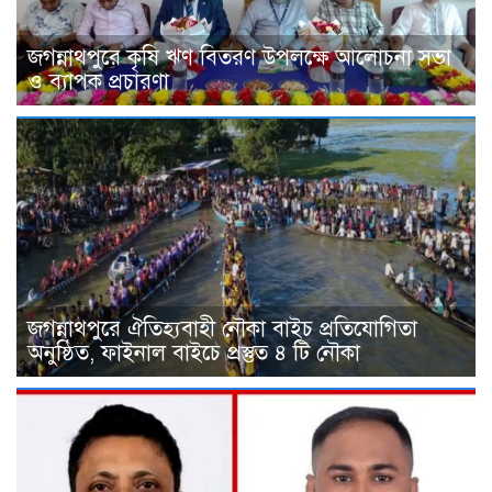
জগন্নাথপুরে কৃষি ঋণ বিতরণ উপলক্ষে আলোচনা সভা
ও ব্যাপক প্রচারণা
জগন্নাথপুরে ঐতিহ্যবাহী নৌকা বাইচ প্রতিযোগিতা
অনুষ্ঠিত, ফাইনাল বাইচে প্রস্তুত ৪ টি নৌকা