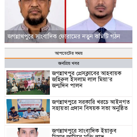
জগন্নাথপুরে সাংবাদিক ফোরামের নতুন কমিটি গঠন
আপডেটের সময়
জনপ্রিয় খবর
জগন্নাথপুর প্রেসক্লাবের আহবায়ক
জহিরুল ইসলাম লাল মিয়া’র
জন্মদিন পালন
জগন্নাথপুরে সরকারি খরচে আইনগত
সহায়তা প্রদান বিষয়ক সভা অনুষ্ঠিত
জগন্নাথপুরে সাংবাদিক ইয়াকুব
মিয়ার জামিনে মুক্তি লাভ