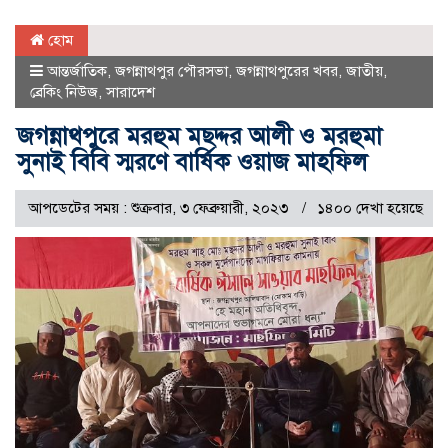
হোম
আন্তর্জাতিক
,
জগন্নাথপুর পৌরসভা
,
জগন্নাথপুরের খবর
,
জাতীয়
,
ব্রেকিং নিউজ
,
সারাদেশ
জগন্নাথপুরে মরহুম মছদ্দর আলী ও মরহুমা
সুনাই বিবি স্মরণে বার্ষিক ওয়াজ মাহফিল
আপডেটের সময় : শুক্রবার, ৩ ফেব্রুয়ারী, ২০২৩
১৪০০ দেখা হয়েছে