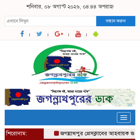
শনিবার, ০৮ অগাস্ট ২০২৬, ০৪:৪৪ অপরাহ্ন
সন্ধান করুন
Toggle
naviga
শিরোনাম:
জগন্নাথপুর প্রেসক্লাবের আহবায়ক জহিরুল