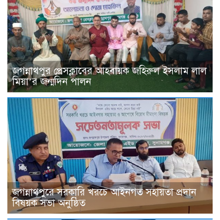
জগন্নাথপুর প্রেসক্লাবের আহবায়ক জহিরুল ইসলাম লাল
মিয়া’র জন্মদিন পালন
জগন্নাথপুরে সরকারি খরচে আইনগত সহায়তা প্রদান
বিষয়ক সভা অনুষ্ঠিত