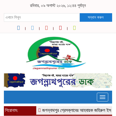
রবিবার, ০৯ অগাস্ট ২০২৬, ১২:৪৪ পূর্বাহ্ন
সন্ধান করুন
Toggle
naviga
শিরোনাম:
জগন্নাথপুর প্রেসক্লাবের আহবায়ক জহিরুল ইসলাম লাল মি