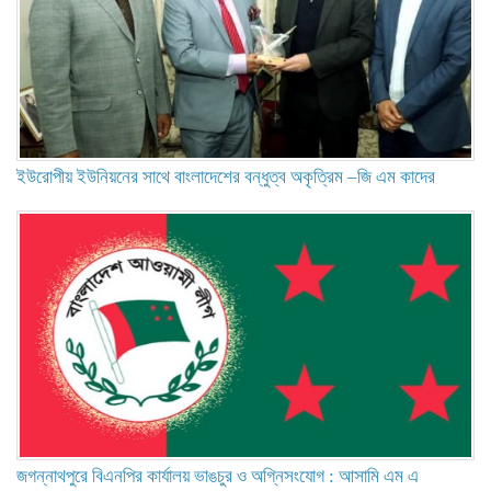
ইউরোপীয় ইউনিয়নের সাথে বাংলাদেশের বন্ধুত্ব অকৃত্রিম –জি এম কাদের
জগন্নাথপুরে বিএনপির কার্যালয় ভাঙচুর ও অগ্নিসংযোগ : আসামি এম এ