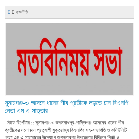
রাজনীতি
সুনামগঞ্জ-৩ আসনে ধানের শীষ প্রতীকে লড়তে চান বিএনপি
নেতা এম এ সাত্তার
স্টাফ রির্পোটার :: সুনামগঞ্জ-৩ জগন্নাথপুর-শান্তিগঞ্জ আসনের ধানের শীষ
প্রতীকের মনোনয়ন প্রত্যাশী যুক্তরাজ্য বিএনপির সহ-সভাপতি ও কমিউনিটি
নেতা এম এ সাত্তারের উদ্যোগে জগন্নাথপুর উপজেলার বিভিন্ন প্রিন্ট ও