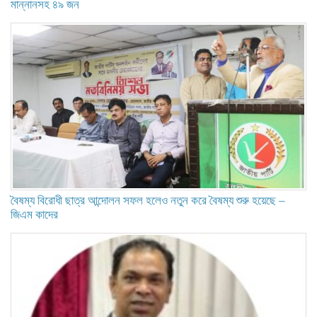
মান্নানসহ ৪৯ জন
বৈষম্য বিরোধী ছাত্র আন্দোলন সফল হলেও নতুন করে বৈষম্য শুরু হয়েছে –
জিএম কাদের