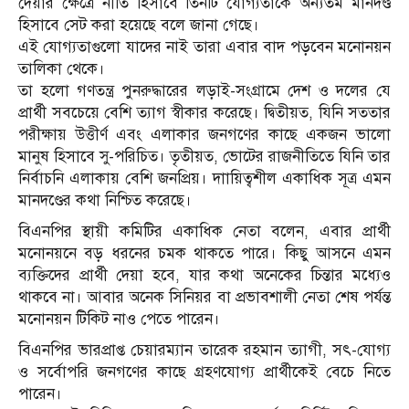
দেয়ার ক্ষেত্রে নীতি হিসাবে তিনটি যোগ্যতাকে অন্যতম মানদণ্ড
হিসাবে সেট করা হয়েছে বলে জানা গেছে।
এই যোগ্যতাগুলো যাদের নাই তারা এবার বাদ পড়বেন মনোনয়ন
তালিকা থেকে।
তা হলো গণতন্ত্র পুনরুদ্ধারের লড়াই-সংগ্রামে দেশ ও দলের যে
প্রার্থী সবচেয়ে বেশি ত্যাগ স্বীকার করেছে। দ্বিতীয়ত, যিনি সততার
পরীক্ষায় উত্তীর্ণ এবং এলাকার জনগণের কাছে একজন ভালো
মানুষ হিসাবে সু-পরিচিত। তৃতীয়ত, ভোটের রাজনীতিতে যিনি তার
নির্বাচনি এলাকায় বেশি জনপ্রিয়। দাায়িত্বশীল একাধিক সূত্র এমন
মানদণ্ডের কথা নিশ্চিত করেছে।
বিএনপির স্থায়ী কমিটির একাধিক নেতা বলেন, এবার প্রার্থী
মনোনয়নে বড় ধরনের চমক থাকতে পারে। কিছু আসনে এমন
ব্যক্তিদের প্রার্থী দেয়া হবে, যার কথা অনেকের চিন্তার মধ্যেও
থাকবে না। আবার অনেক সিনিয়র বা প্রভাবশালী নেতা শেষ পর্যন্ত
মনোনয়ন টিকিট নাও পেতে পারেন।
বিএনপির ভারপ্রাপ্ত চেয়ারম্যান তারেক রহমান ত্যাগী, সৎ-যোগ্য
ও সর্বোপরি জনগণের কাছে গ্রহণযোগ্য প্রার্থীকেই বেচে নিতে
পারেন।