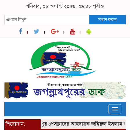
শনিবার, ০৮ অগাস্ট ২০২৬, ০৯:৪৮ পূর্বাহ্ন
সন্ধান করুন
Toggle
naviga
শিরোনাম:
জগন্নাথপুর প্রেসক্লাবের আহবায়ক জহিরুল ইসলাম লাল মি