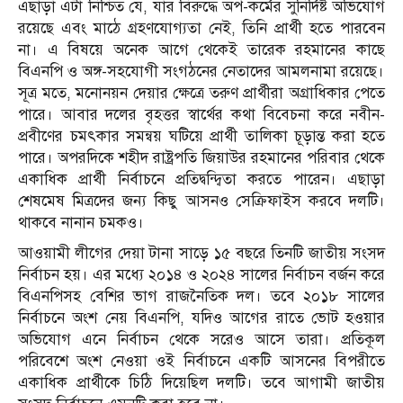
এছাড়া এটা নিশ্চিত যে, যার বিরুদ্ধে অপ-কর্মের সুনির্দিষ্ট অভিযোগ
রয়েছে এবং মাঠে গ্রহণযোগ্যতা নেই, তিনি প্রার্থী হতে পারবেন
না। এ বিষয়ে অনেক আগে থেকেই তারেক রহমানের কাছে
বিএনপি ও অঙ্গ-সহযোগী সংগঠনের নেতাদের আমলনামা রয়েছে।
সূত্র মতে, মনোনয়ন দেয়ার ক্ষেত্রে তরুণ প্রার্থীরা অগ্রাধিকার পেতে
পারে। আবার দলের বৃহত্তর স্বার্থের কথা বিবেচনা করে নবীন-
প্রবীণের চমৎকার সমন্বয় ঘটিয়ে প্রার্থী তালিকা চূড়ান্ত করা হতে
পারে। অপরদিকে শহীদ রাষ্ট্রপতি জিয়াউর রহমানের পরিবার থেকে
একাধিক প্রার্থী নির্বাচনে প্রতিদ্বন্দ্বিতা করতে পারেন। এছাড়া
শেষমেষ মিত্রদের জন্য কিছু আসনও সেক্রিফাইস করবে দলটি।
থাকবে নানান চমকও।
আওয়ামী লীগের দেয়া টানা সাড়ে ১৫ বছরে তিনটি জাতীয় সংসদ
নির্বাচন হয়। এর মধ্যে ২০১৪ ও ২০২৪ সালের নির্বাচন বর্জন করে
বিএনপিসহ বেশির ভাগ রাজনৈতিক দল। তবে ২০১৮ সালের
নির্বাচনে অংশ নেয় বিএনপি, যদিও আগের রাতে ভোট হওয়ার
অভিযোগ এনে নির্বাচন থেকে সরেও আসে তারা। প্রতিকূল
পরিবেশে অংশ নেওয়া ওই নির্বাচনে একটি আসনের বিপরীতে
একাধিক প্রার্থীকে চিঠি দিয়েছিল দলটি। তবে আগামী জাতীয়