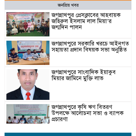
জনপ্রিয় খবর
জগন্নাথপুর প্রেসক্লাবের আহবায়ক
জহিরুল ইসলাম লাল মিয়া’র
জন্মদিন পালন
জগন্নাথপুরে সরকারি খরচে আইনগত
সহায়তা প্রদান বিষয়ক সভা অনুষ্ঠিত
জগন্নাথপুরে সাংবাদিক ইয়াকুব
মিয়ার জামিনে মুক্তি লাভ
জগন্নাথপুরে কৃষি ঋণ বিতরণ
উপলক্ষে আলোচনা সভা ও ব্যাপক
প্রচারণা
জগন্নাথপুরে ঐতিহ্যবাহী নৌকা বাইচ